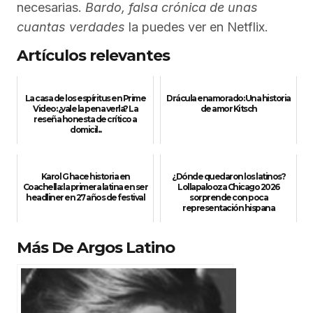
necesarias.
Bardo, falsa crónica de unas
cuantas verdades
la puedes ver en Netflix.
Artículos relevantes
La casa de los espíritus en Prime
Drácula enamorado: Una historia
Video: ¿vale la pena verla? La
de amor Kitsch
reseña honesta de crítico a
domicil...
Karol G hace historia en
¿Dónde quedaron los latinos?
Coachella: la primera latina en ser
Lollapalooza Chicago 2026
headliner en 27 años de festival
sorprende con poca
representación hispana
Más De Argos Latino