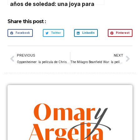
años de soledad: una joya para
América Latina
Share this post :
Facebook
Twitter
LinkedIn
Pinterest
PREVIOUS
NEXT
Oppenheimer: la película de Christopher Nolan sobre la bomba atómica
The Milagro Beanfield War: la película latina de Robert Redford que hizo historia en el cine