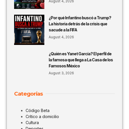
August 4, 2026
¿Por qué Infantino buscó a Trump?
La historia detrás de la crisis que
sacude a la FIFA
August 4, 2026
¿Quién es Yanet García? El perfil de
la famosa que llega a La Casa de los
Famosos México
August 3, 2026
Categorías
Código Beta
Crítico a domicilio
Cultura
Deportes