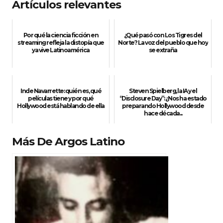
Artículos relevantes
Por qué la ciencia ficción en
¿Qué pasó con Los Tigres del
streaming refleja la distopía que
Norte? La voz del pueblo que hoy
ya vive Latinoamérica
se extraña
Inde Navarrette: quién es, qué
Steven Spielberg, la IA y el
películas tiene y por qué
“Disclosure Day”: ¿Nos ha estado
Hollywood está hablando de ella
preparando Hollywood desde
hace década...
Más De Argos Latino