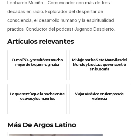
Leobardo Muciño – Comunicador con más de tres
décadas en radio. Explorador del despertar de
consciencia, el desarrollo humano y la espiritualidad
práctica. Conductor del podcast Jugando Despierto.
Artículos relevantes
Cumplí 50… y resultó ser mucho
Mi viaje por las Siete Maravillas del
mejor de lo que imaginaba
Mundo y la octava que encontré
sin buscarla
Lo que sentí aquella noche entre
Viajar a México en tiempos de
los vivos y los muertos
violencia
Más De Argos Latino