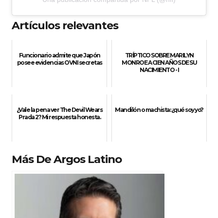
Artículos relevantes
Funcionario admite que Japón
TRÍPTICO SOBRE MARILYN
posee evidencias OVNI secretas
MONROE A CIEN AÑOS DE SU
NACIMIENTO - I
¿Vale la pena ver The Devil Wears
Mandilón o machista: ¿qué soy yo?
Prada 2? Mi respuesta honesta.
Más De Argos Latino