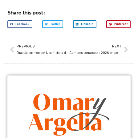
Share this post :
Facebook
Twitter
LinkedIn
Pinterest
PREVIOUS
NEXT
Drácula enamorado: Una historia de amor Kitsch
Cumbres borrascosas 2026 en polémica: el nuevo ‘blanqueamiento’ de Heathcliff en la versión de Emerald Fennell