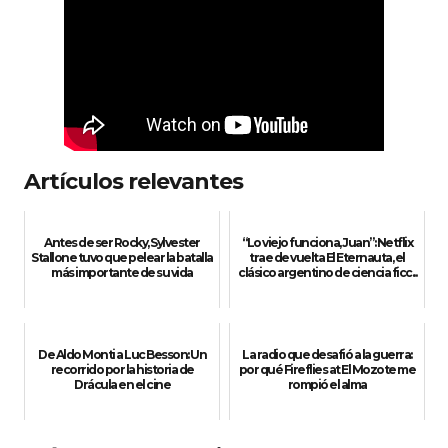
Artículos relevantes
Antes de ser Rocky, Sylvester
“Lo viejo funciona, Juan”: Netflix
Stallone tuvo que pelear la batalla
trae de vuelta El Eternauta, el
más importante de su vida
clásico argentino de ciencia ficc...
De Aldo Monti a Luc Besson: Un
La radio que desafió a la guerra:
recorrido por la historia de
por qué Fireflies at El Mozote me
Drácula en el cine
rompió el alma