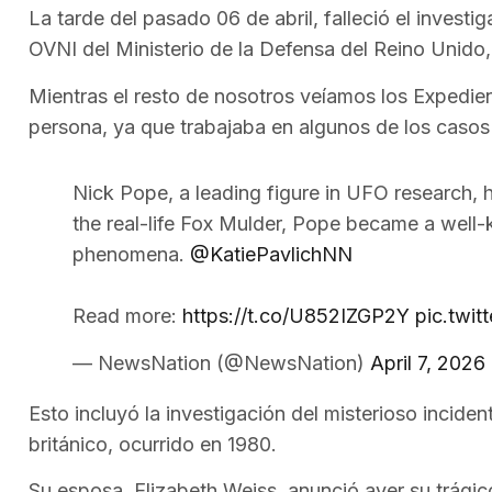
La tarde del pasado 06 de abril, falleció el investig
OVNI del Ministerio de la Defensa del Reino Unido
Mientras el resto de nosotros veíamos los Expedien
persona, ya que trabajaba en algunos de los casos
Nick Pope, a leading figure in UFO research, h
the real-life Fox Mulder, Pope became a well-
phenomena.
@KatiePavlichNN
Read more:
https://t.co/U852IZGP2Y
pic.twi
— NewsNation (@NewsNation)
April 7, 2026
Esto incluyó la investigación del misterioso inci
británico, ocurrido en 1980.
Su esposa, Elizabeth Weiss, anunció ayer su trágic