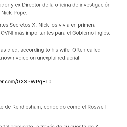
ador y ex Director de la oficina de investigación
, Nick Pope.
tes Secretos X, Nick los vivía en primera
 OVNI más importantes para el Gobierno inglés.
as died, according to his wife. Often called
known voice on unexplained aerial
tter.com/GXSPWPqFLb
dente de Rendlesham, conocido como el Roswell
o fallecimiento, a través de su cuenta de X