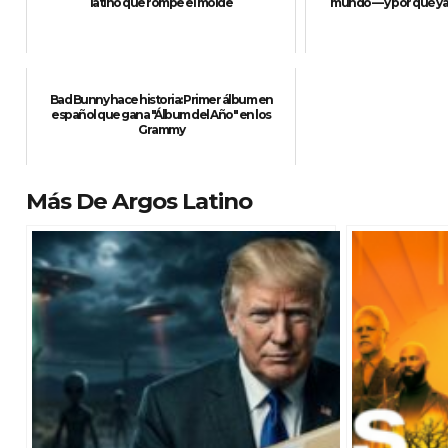
latino que rompe el molde
mundo — y por qué ya 
Bad Bunny hace historia: Primer álbum en
español que gana "Álbum del Año" en los
Grammy
Más De Argos Latino