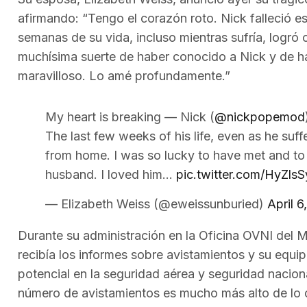
afirmando: “Tengo el corazón roto. Nick falleció es
semanas de su vida, incluso mientras sufría, logró
muchísima suerte de haber conocido a Nick y de h
maravilloso. Lo amé profundamente.”
My heart is breaking — Nick (
@nickpopemod
The last few weeks of his life, even as he suf
from home. I was so lucky to have met and to
husband. I loved him…
pic.twitter.com/HyZl
— Elizabeth Weiss (@eweissunburied)
April 6
Durante su administración en la Oficina OVNI del M
recibía los informes sobre avistamientos y su equi
potencial en la seguridad aérea y seguridad naciona
número de avistamientos es mucho más alto de lo q