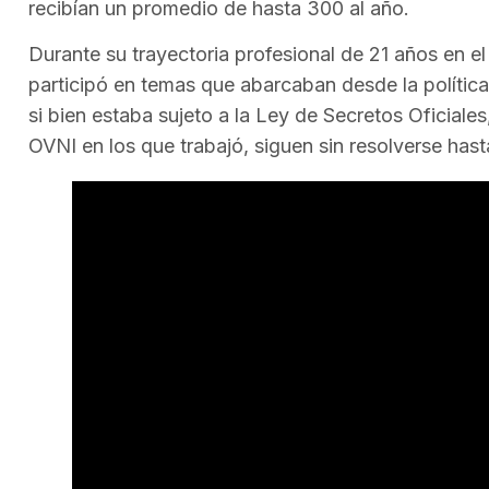
recibían un promedio de hasta 300 al año.
Durante su trayectoria profesional de 21 años en e
participó en temas que abarcaban desde la política 
si bien estaba sujeto a la Ley de Secretos Oficiale
OVNI en los que trabajó, siguen sin resolverse hast