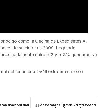
conocido como la Oficina de Expedientes X,
antes de su cierre en 2009. Logrando
aproximadamente entre el 2 y el 3% quedaron sin
rmal del fenómeno OVNI extraterrestre son
la coreana conquista al
¿Qué pasó con Los Tigres del Norte? La voz del