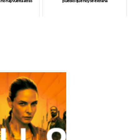
no hay vuelta atrás
pueblo que hoy se extraña