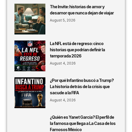
The Invite: historias de amor y
desamor que nunca dejan de viajar
August 5, 2026
La NFL está de regreso: cinco
historias que podrían definir la
temporada 2026
August 4, 2026
¿Por qué Infantino buscó a Trump?
La historia detrás de la crisis que
sacude a la FIFA
August 4, 2026
¿Quién es Yanet García? El perfil de
la famosa que llega a La Casa de los
Famosos México