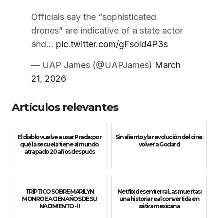
Officials say the “sophisticated
drones” are indicative of a state actor
and…
pic.twitter.com/gFsold4P3s
— UAP James (@UAPJames)
March
21, 2026
Artículos relevantes
El diablo vuelve a usar Prada: por
Sin aliento y la revolución del cine:
qué la secuela tiene al mundo
volver a Godard
atrapado 20 años después
TRÍPTICO SOBRE MARILYN
Netflix desentierra Las muertas:
MONROE A CIEN AÑOS DE SU
una historia real convertida en
NACIMIENTO - II
sátira mexicana