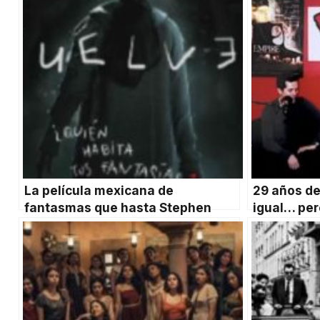
La película mexicana de
29 años de
fantasmas que hasta Stephen
igual… per
King recomendó
un micróf