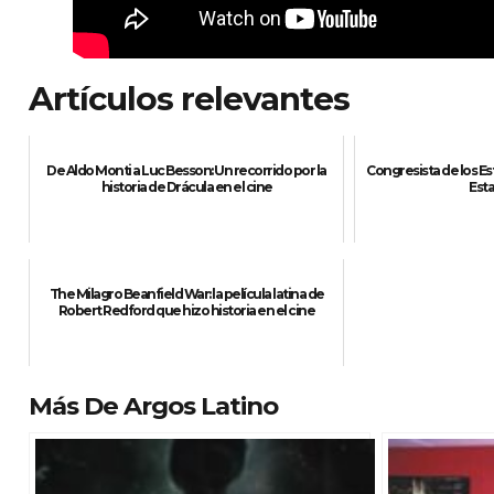
Artículos relevantes
De Aldo Monti a Luc Besson: Un recorrido por la
Congresista de los E
historia de Drácula en el cine
Est
The Milagro Beanfield War: la película latina de
Robert Redford que hizo historia en el cine
Más De Argos Latino