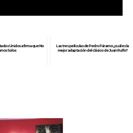
stados Unidos afirma que No
Las tres películas de Pedro Páramo: ¿cuál es la
amos Solos
mejor adaptación del clásico de Juan Rulfo?