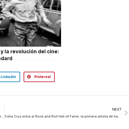
 y la revolución del cine:
odard
LinkedIn
Pinterest
NEXT
Karol G hace historia en Coachella: la primera latina en ser headliner en 27 años de festival
Celia Cruz entra al Rock and Roll Hall of Fame: la primera artista de habla hispana en lograrlo