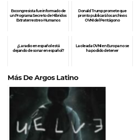
Excongresista fue informado de
Donald Trump promete que
un Programa Secreto de Híbridos
pronto publicará los archivos
Extraterrestres-Humanos
OVNI del Pentágono
¿La radio en español está
La oleada OVNI en Europa no se
dejando de sonar en español?
ha podido detener
Más De Argos Latino