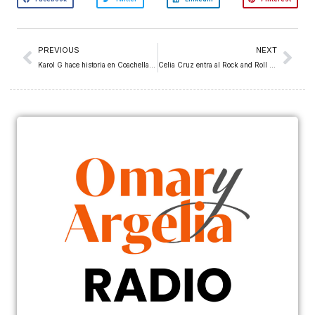
PREVIOUS
NEXT
Karol G hace historia en Coachella: la primera latina en ser headliner en 27 años de festival
Celia Cruz entra al Rock and Roll Hall of Fame: la primera artista de habla hispana en lograrlo