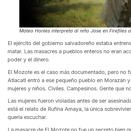
Mateo Honles interpreta al niño Jose en
Firefiles 
El ejército del gobierno salvadoreño estaba entre
matar. Las masacres a pueblos enteros no eran acci
poder y el dinero.
El Mozote es el caso más documentado, pero no fue 
Atlacatl entró a ese pequeño pueblo en Morazán y
mujeres y niños. Civiles. Campesinos. Gente que n
Las mujeres fueron violadas antes de ser asesinad
está el relato de Rufina Amaya, la única sobrevivi
quería escuchar.
La masacre de El Mozote no fue un secreto bien g