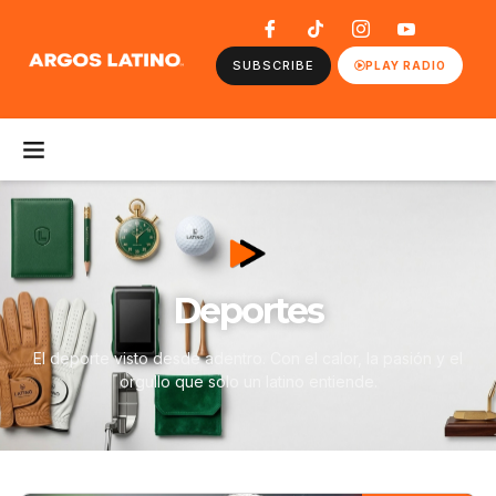
SUBSCRIBE
PLAY RADIO
Deportes
El deporte visto desde adentro. Con el calor, la pasión y el
orgullo que solo un latino entiende.