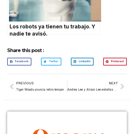
Los robots ya tienen tu trabajo. Y
nadie te avisó.
Share this post :
Facebook
Twitter
LinkedIn
Pinterest
PREVIOUS
NEXT
Tiger Woods anuncia retiro temporal del golf para buscar tratamiento
Andrea Lee y Alison Lee estrellas de la LPGA en el JM Eagle LA Championship: el consejo de papá y los mejores tacos de Los Ángeles