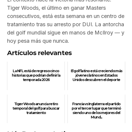
Tiger Woods, el último en ganar Masters
consecutivos, está esta semana en un centro de
tratamiento tras su arresto por DUI. La antorcha
del golf mundial sigue en manos de McIlroy — y
hoy pesa más que nunca.
Artículos relevantes
La NFL está de regreso: cinco
El golf latino está creciendo: más
historias que podrían definir la
jóvenes latinos en Estados
temporada 2026
Unidos descubren el deporte
Tiger Woods anuncia retiro
Francia vs Inglaterra: el partido
temporal del golf para buscar
por el tercer lugar que terminó
tratamiento
siendo uno de los mejores del
Mund...