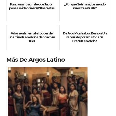
Funcionario admite que Japón
¿Por qué Selena sigue siendo
posee evidencias OVNI secretas
nuestra estrella?
Valor sentimental: el poder de
De Aldo Monti a Luc Besson: Un
una mirada en el cine de Joachim
recorrido por la historia de
Trier
Drácula en el cine
Más De Argos Latino