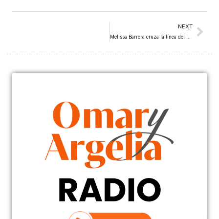
NEXT
Melissa Barrera cruza la línea del espionaje en The Copenhagen Test