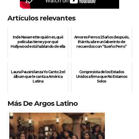
Artículos relevantes
Inde Navarrette: quién es, qué
Amores Perros: 25 años después,
películas tiene y por qué
Iñárritu abre un laberinto de
Hollywood está hablando de ella
recuerdos con “Sueño Perro”
Laura Pausini lanza Yo Canto 2: el
Congresista de los Estados
álbum que le canta a América
Unidos afirma que No Estamos
Latina
Solos
Más De Argos Latino