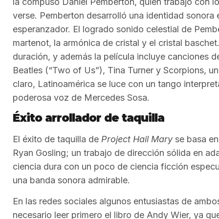
la compuso Daniel Pemberton, quien trabajó con los 
verse. Pemberton desarrolló una identidad sonora 
esperanzador. El logrado sonido celestial de Pemb
martenot, la armónica de cristal y el cristal basche
duración, y además la película incluye canciones d
Beatles (“Two of Us”), Tina Turner y Scorpions, u
claro, Latinoamérica se luce con un tango interpret
poderosa voz de Mercedes Sosa.
Éxito arrollador de taquilla
El éxito de taquilla de
Project Hail Mary
se basa en 
Ryan Gosling; un trabajo de dirección sólida en a
ciencia dura con un poco de ciencia ficción especul
una banda sonora admirable.
En las redes sociales algunos entusiastas de ambos
necesario leer primero el libro de Andy Wier, ya q