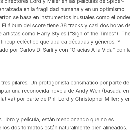
directores Lord y Miller en las películas de Spider-
enraizada en la fragilidad humana y en un optimismo
erton se basa en instrumentos inusuales como el onde
t. El álbum del score tiene 38 tracks y casi dos horas d
e artistas como Harry Styles (“Sign of the Times”), Th
n lineup ecléctico que abarca décadas y géneros. Y
ado por Carlos Di Sarli y con “Gracias A la Vida” con l
tres pilares. Un protagonista carismático por parte de
daptar una reconocida novela de Andy Weir (basada en
ativa) por parte de Phil Lord y Christopher Miller; y e
, libro y película, están mencionando que no es
ue los dos formatos están naturalmente bien alineados.