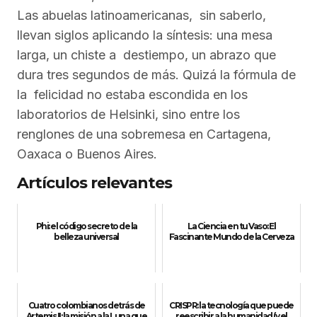
Las abuelas latinoamericanas, sin saberlo,
llevan siglos aplicando la síntesis: una mesa
larga, un chiste a destiempo, un abrazo que
dura tres segundos de más. Quizá la fórmula de
la felicidad no estaba escondida en los
laboratorios de Helsinki, sino entre los
renglones de una sobremesa en Cartagena,
Oaxaca o Buenos Aires.
Artículos relevantes
Phi: el código secreto de la
La Ciencia en tu Vaso: El
belleza universal
Fascinante Mundo de la Cerveza
Cuatro colombianos detrás de
CRISPR: la tecnología que puede
Artemis II: la misión a la Luna que
reescribir a la humanidad (y el