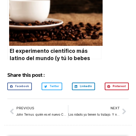
El experimento científico más
latino del mundo (y tú lo bebes
diario)
Share this post :
Facebook
Twitter
LinkedIn
Pinterest
PREVIOUS
NEXT
John Ternus: quién es el nuevo CEO de Apple y qué le espera después de Tim Cook
Los robots ya tienen tu trabajo. Y nadie te avisó.