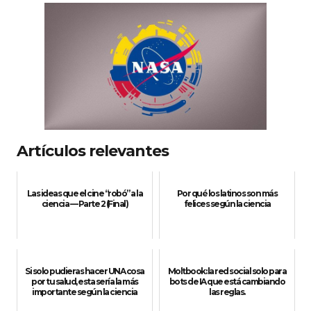
Artículos relevantes
Las ideas que el cine “robó” a la
Por qué los latinos son más
ciencia — Parte 2 (Final)
felices según la ciencia
Si solo pudieras hacer UNA cosa
Moltbook: la red social solo para
por tu salud, esta sería la más
bots de IA que está cambiando
importante según la ciencia
las reglas.