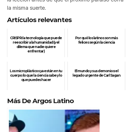
la misma suerte.
Artículos relevantes
CRISPR: la tecnología que puede
Por qué los latinos son más
reescribir a la humanidad (y el
felices según la ciencia
dilema que nadie quiere
enfrentar)
Los microplásticos ya están en tu
El mundo y sus demonios: el
cuerpo: lo que la ciencia sabe y lo
legado urgente de Carl Sagan
que puedes hacer
Más De Argos Latino