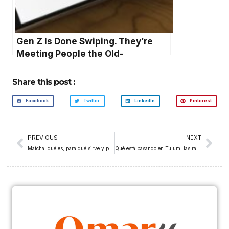
Gen Z Is Done Swiping. They’re
Meeting People the Old-
Fashioned Way.
Share this post :
Facebook
Twitter
LinkedIn
Pinterest
PREVIOUS
NEXT
Matcha: qué es, para qué sirve y por qué es mejor que el café según la ciencia
Qué está pasando en Tulum: las razones detrás del desplome del turismo