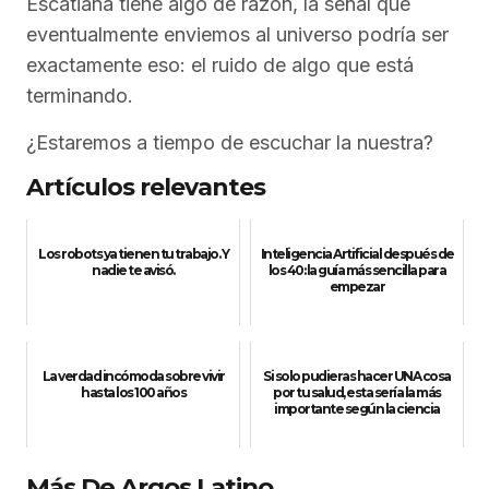
Escatiana tiene algo de razón, la señal que
eventualmente enviemos al universo podría ser
exactamente eso: el ruido de algo que está
terminando.
¿Estaremos a tiempo de escuchar la nuestra?
Artículos relevantes
Los robots ya tienen tu trabajo. Y
Inteligencia Artificial después de
nadie te avisó.
los 40: la guía más sencilla para
empezar
La verdad incómoda sobre vivir
Si solo pudieras hacer UNA cosa
hasta los 100 años
por tu salud, esta sería la más
importante según la ciencia
Más De Argos Latino