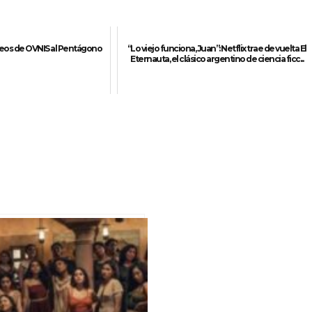
deos de OVNIS al Pentágono
“Lo viejo funciona, Juan”: Netflix trae de vuelta El
Eternauta, el clásico argentino de ciencia ficc...