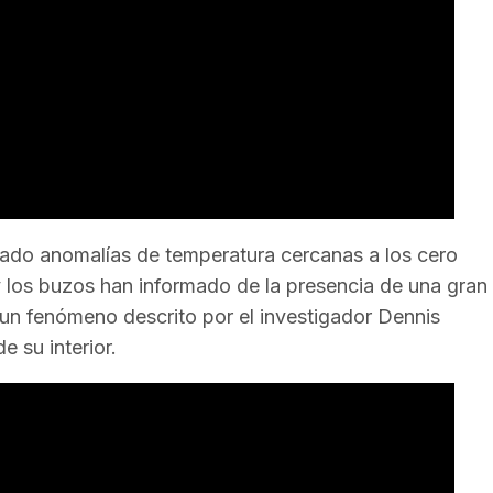
rado anomalías de temperatura cercanas a los cero
y los buzos han informado de la presencia de una gran
un fenómeno descrito por el investigador Dennis
 su interior.