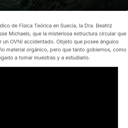
ico de Física Teórica en Suecia, la Dra. Beatriz
sse Michaels, que la misteriosa estructura circular que
ser un OVNI accidentado. Objeto que posee ángulos
año material orgánico, pero que tanto gobiernos, como
egado a tomar muestras y a estudiarlo.