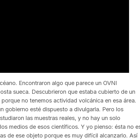
océano. Encontraron algo que parece un OVNI
a costa sueca. Descubrieron que estaba cubierto de un
 porque no tenemos actividad volcánica en esa área.
 gobierno esté dispuesto a divulgarla. Pero los
studiaron las muestras reales, y no hay un solo
 los medios de esos científicos. Y yo pienso: ésta no e
as de ese objeto porque es muy difícil alcanzarlo. Así