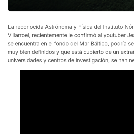
La reconocida Astrónoma y Física del Instituto Nórd
Villarroel, recientemente le confirmó al youtuber Je
se encuentra en el fondo del Mar Báltico, podría 
muy bien definidos y que está cubierto de un extr
universidades y centros de investigación, se han n