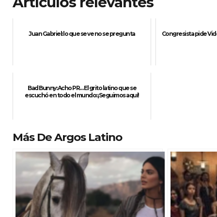
Artículos relevantes
Juan Gabriel: lo que se ve no se pregunta
Congresista pide Vi
Bad Bunny: Acho PR… El grito latino que se
escuchó en todo el mundo: ¡Seguimos aquí!
Más De Argos Latino