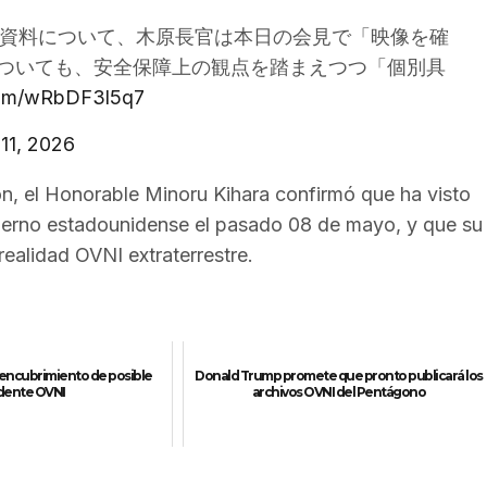
）資料について、木原長官は本日の会見で「映像を確
ついても、安全保障上の観点を踏まえつつ「個別具
.com/wRbDF3l5q7
11, 2026
ón, el Honorable Minoru Kihara confirmó que ha visto
bierno estadounidense el pasado 08 de mayo, y que su
realidad OVNI extraterrestre.
 encubrimiento de posible
Donald Trump promete que pronto publicará los
dente OVNI
archivos OVNI del Pentágono