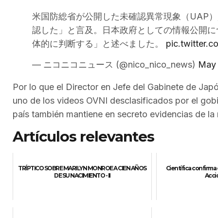
米国防総省が公開した未確認異常現象（UAP
認した」と言及。日本政府としての情報公開に
体的に判断する」と述べました。
pic.twitter
— ニコニコニュース (@nico_nico_news)
May 
Por lo que el Director en Jefe del Gabinete de Jap
uno de los videos OVNI desclasificados por el go
país también mantiene en secreto evidencias de la 
Artículos relevantes
TRÍPTICO SOBRE MARILYN MONROE A CIEN AÑOS
Científica confirma
DE SU NACIMIENTO - II
Acci