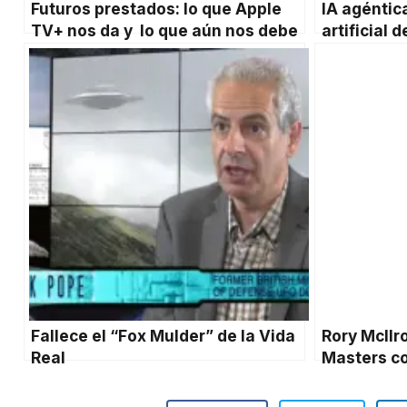
Futuros prestados: lo que Apple
IA agéntic
TV+ nos da y lo que aún nos debe
artificial 
preguntas
decisione
Fallece el “Fox Mulder” de la Vida
Rory McIlr
Real
Masters co
olimpo del 