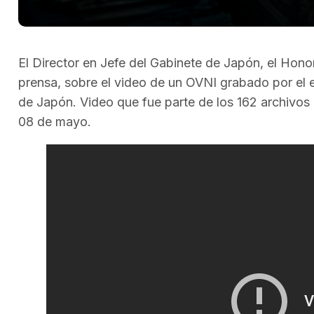
El Director en Jefe del Gabinete de Japón, el Hon
prensa, sobre el video de un OVNI grabado por el 
de Japón. Video que fue parte de los 162 archivos
08 de mayo.