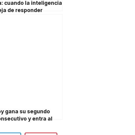
a: cuando la inteligencia
deja de responder
 y empieza a tomar
s
oy gana su segundo
nsecutivo y entra al
golf